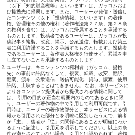
（以下「知的財産権等」といいます）は、ガッコムおよ
び提携先に帰属します。また、ユーザーが発信・送信し
たコンテンツ（以下「投稿情報」といいます）の著作
権、管理権その他の権利（著作権法第２７条、第２８条
の権利を含む）は、ガッコムに帰属することを承諾する
ものとします。投稿者であるユーザーは、ガッコムが投
稿記事を複製、改変、掲示、公衆送信、転載および第三
者に利用許諾することを承諾するものとします。投稿者
であるユーザーは、著作者人格権を行使せず、異議を申
し立てないことを承諾するものとします。
ユーザーは、各コンテンツの権利者（ガッコム、提携
先）の事前の許諾なくして、複製、転載、改変、翻訳、
翻案、頒布、公衆送信、送信可能化、貸与、譲渡、使用
許諾、上映することはできません。 なお、本サービスに
より各コンテンツ提供者から提供される情報に関して
は、 引用の目的が正当な範囲内のものであるときに限
り、ユーザーの著作物の中で引用して利用可能です。引
用時は、ユーザーの著作物部分と、本サービスによる情
報から引用された部分とを明瞭に区別したうえで、前者
が「主」、後者が「従」の関係にあることが明確にわか
るように記述し、引用元を明示してください。以上の条
件が満たされていない場合、引用とは認められず、著作