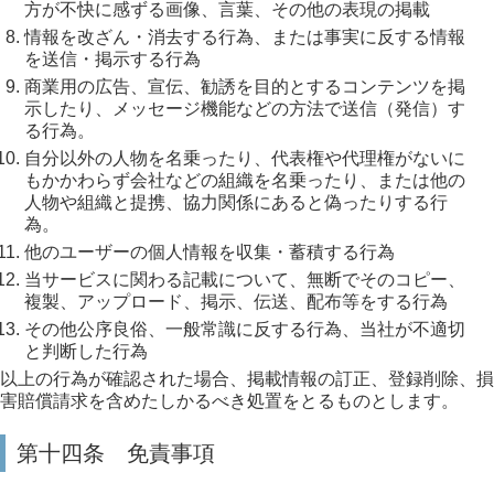
方が不快に感ずる画像、言葉、その他の表現の掲載
情報を改ざん・消去する行為、または事実に反する情報
を送信・掲示する行為
商業用の広告、宣伝、勧誘を目的とするコンテンツを掲
示したり、メッセージ機能などの方法で送信（発信）す
る行為。
自分以外の人物を名乗ったり、代表権や代理権がないに
もかかわらず会社などの組織を名乗ったり、または他の
人物や組織と提携、協力関係にあると偽ったりする行
為。
他のユーザーの個人情報を収集・蓄積する行為
当サービスに関わる記載について、無断でそのコピー、
複製、アップロード、掲示、伝送、配布等をする行為
その他公序良俗、一般常識に反する行為、当社が不適切
と判断した行為
以上の行為が確認された場合、掲載情報の訂正、登録削除、損
害賠償請求を含めたしかるべき処置をとるものとします。
第十四条 免責事項