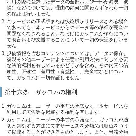
利用の際に登録したデータの全部および一部が漏洩・破
損）などについては、理由の如何に関わらずそれら一切
の保証は行いません。
本サービスの正式版または後継版がリリースされる場合
であっても、本サービスからのデータ等の移行が完全に
問題なくなされること、ならびにガッコムが移行につい
て助言および支援することについて一切の保証を行いま
せん。
投稿情報を含むコンテンツについては、データの保存、
複製その他ユーザーによる任意の利用方法に関して必要
な法的権利を有しているかどうかを含め、その内容の信
頼性、正確性、有用性（有益性）、完全性などについ
て、ガッコムは一切保証しません。
第十六条 ガッコムの権利
ガッコムは、ユーザーの事前の承諾なく、本サービスを
利用して広告等を掲載する権利を有します。
ガッコムは、ユーザーの事前の承諾なく、ガッコムが適
切と判断する方法にて本サービスを分類又は順位をつけ
て掲載することができるものとします。また、当該分類