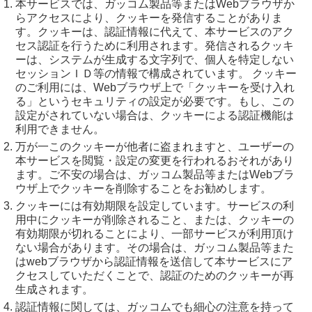
本サービスでは、ガッコム製品等またはWebブラウザか
らアクセスにより、クッキーを発信することがありま
す。クッキーは、認証情報に代えて、本サービスのアク
セス認証を行うために利用されます。発信されるクッキ
ーは、システムが生成する文字列で、個人を特定しない
セッションＩＤ等の情報で構成されています。 クッキー
のご利用には、Webブラウザ上で「クッキーを受け入れ
る」というセキュリティの設定が必要です。もし、この
設定がされていない場合は、クッキーによる認証機能は
利用できません。
万が一このクッキーが他者に盗まれますと、ユーザーの
本サービスを閲覧・設定の変更を行われるおそれがあり
ます。ご不安の場合は、ガッコム製品等またはWebブラ
ウザ上でクッキーを削除することをお勧めします。
クッキーには有効期限を設定しています。サービスの利
用中にクッキーが削除されること、または、クッキーの
有効期限が切れることにより、一部サービスが利用頂け
ない場合があります。その場合は、ガッコム製品等また
はwebブラウザから認証情報を送信して本サービスにア
クセスしていただくことで、認証のためのクッキーが再
生成されます。
認証情報に関しては、ガッコムでも細心の注意を持って